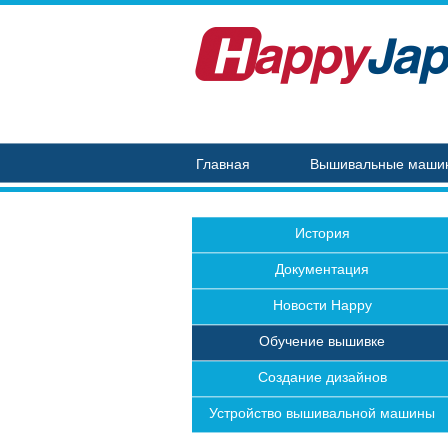
Главная
Вышивальные маши
История
Документация
Новости Happy
Обучение вышивке
Создание дизайнов
Устройство вышивальной машины