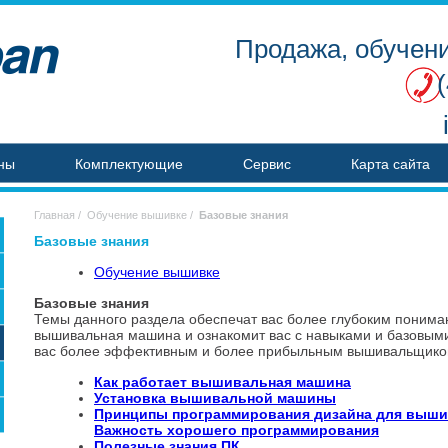
Продажа, обучени
ны
Комплектующие
Сервис
Карта сайта
Главная
/
Обучение вышивке
/
Базовые знания
Базовые знания
Обучение вышивке
Базовые знания
Темы данного раздела обеспечат вас более глубоким пониман
вышивальная машина и ознакомит вас с навыками и базовым
вас более эффективным и более прибыльным вышивальщико
Как работает вышивальная машина
Установка вышивальной машины
Принципы программирования дизайна для выш
Важность хорошего программирования
Полезные знания ПК