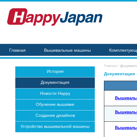
Главная
Вышивальные машины
Комплектую
Главная
/
Документ
История
Документация
Документация
Новости Happy
Вышиваль
Обучение вышивке
Вышиваль
Создание дизайнов
Устройство вышивальной машины
Вышиваль